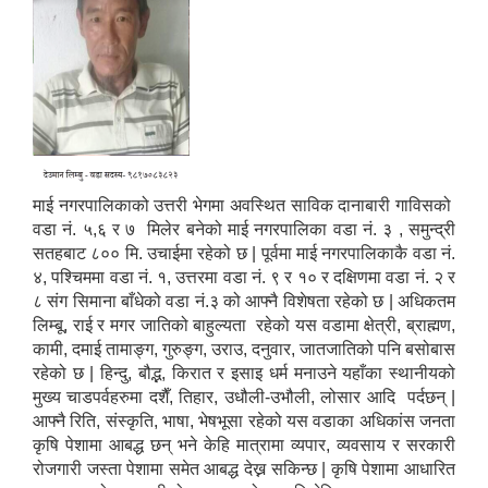
माई नगरपालिकाको उत्तरी भेगमा अवस्थित साविक दानाबारी गाविसको
वडा नं. ५,६ र ७ मिलेर बनेको माई नगरपालिका वडा नं. ३ , समुन्द्री
सतहबाट ८०० मि. उचाईमा रहेको छ | पूर्वमा माई नगरपालिकाकै वडा नं.
४, पश्चिममा वडा नं. १, उत्तरमा वडा नं. ९ र १० र दक्षिणमा वडा नं. २ र
८ संग सिमाना बाँधेको वडा नं.३ को आफ्नै विशेषता रहेको छ | अधिकतम
लिम्बू, राई र मगर जातिको बाहुल्यता रहेको यस वडामा क्षेत्री, ब्राह्मण,
कामी, दमाई तामाङ्ग, गुरुङ्ग, उराउ, दनुवार, जातजातिको पनि बसोबास
रहेको छ | हिन्दु, बौद्भ, किरात र इसाइ धर्म मनाउने यहाँका स्थानीयको
मुख्य चाडपर्वहरुमा दशैँ, तिहार, उधौली-उभौली, लोसार आदि पर्दछन् |
आफ्नै रिति, संस्कृति, भाषा, भेषभूसा रहेको यस वडाका अधिकांस जनता
कृषि पेशामा आबद्ध छन् भने केहि मात्रामा व्यपार, व्यवसाय र सरकारी
रोजगारी जस्ता पेशामा समेत आबद्ध देख्न सकिन्छ | कृषि पेशामा आधारित