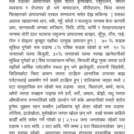
यस वडाको आम्दानीको मुख्य श्रोत कृषिखेति, पशुपालन, व्यपार
व्यवसाय र रोजगार हो भने मत्यपालन, मौरीपालन, चिया जस्ता
चिजहरुको उत्पादनको प्रबल सम्भावना समेत देख्न सकिन्छ | यसका
अलावा खाद्यान्नमा धान, मकै, गहुँ, कोदो र फलफुल जन्यमा केरा कागती
आप, सागसब्जी जन्यमा सजिवन, सिवि, वोडि, फर्सि र तेलहन/दलहन
जन्यमा तोरी दाल भटमास पशुजन्य उत्पादनमा बाख्रा, सुँगुर, राँगा, गाई-
गोरु र वोइलर कुखुरा यहाँका प्रमुख उत्पादन हुन् | ७० % सडक
सुबिधा पुगेको यस वडामा ८% पक्कि सडक रहेको छ भने ९० %
जनताको घरमा बिजुली, ३०% जनताको घरमा स्वच्छ खानेपानीको
सुबिधा पुगेको छ | शिव पाञ्चायतन मन्दिर, सित्तली बौद्ध गुम्वा जस्ता ठाउँ
यहाँको धार्मिक पर्यटकीय स्थल हुन् भने झातेचुली, वरपानी सिंहदेवी,
चिलिमकोट चिया कमान जस्ता ठाउँहरु आन्तरिक लगायत बाह्य
पर्यटनलाई आकर्षण गर्न सक्ने ठाउँहरु हुन् | पालिकामा भएका मध्ये २
वटा सामुदायिक वन रहेको यस वडामा साल, चिलाउने, कर्मा, साज,
धमेरो जस्ता रुखहरु पाइन्छ भने हर्रो, बर्रो, अमला, बोझो, मधु जस्ता
औषधीजन्य वनस्पतिको सहि उपयोग गर्न सके आम्दानीको राम्रो श्रोत
हुनेमा दुइमत रहन सक्दैन |अधिकांस चुरे क्षेत्र रहेको यस वडामा
लोदिया, ढाडेखोला, मुसेखोला जस्ता खोला छन् भने वर्खा याममा कहिले
काहीं क्षति समेत गर्ने गरेको छ | २,९०४ जना जनसंख्या रहेको यस
वडामा १ वटा मावि, २ वटा आवि. गरि जम्मा ३ वटा विद्यालयरहेका छन् |
यस वडामा रहेको आधारभूत स्वास्थ्य संस्थामा प्रथामीक उपचार