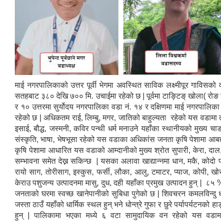
माई नगरपालिकाको उत्तर पूर्वी भेगमा अवस्थित साविक लक्ष्मीपूर गाविसको
सतहबाट ३८० देखि ७०० मि. उचाईमा रहेको छ | पूर्वमा टाङ्टिङ् खोला( रोङ 
र १० उत्तरमा सुर्योदय नगरपालिका वडा नं. १४ र दक्षिणमा माई नगरपालिका 
रहेको छ | अधिकतम राई, लिम्बु, मगर, जातिको बाहुल्यता रहेको यस वडामा तामा
इसाई, बौद्ध, जस्मनी, कविर पन्थी धर्म मनाउने यहाँका स्थानीयको मुख्य चाड
संस्कृति, भाषा, भेषभूसा रहेको यस वडाका अधिकांस जनता कृषि पेशामा आबद्द छ
कृषि पेशामा आधारित यस वडाको आम्दानीको मुख्य श्रोत सुपारी, केरा, दाल
सम्भावना समेत देख्न सकिन्छ | यसका अलावा खाद्यान्नमा धान, मकै, कोद
रायो साग, तोरीसाग, इस्कुस, फर्सी, लौका, आलु, टमाटर, प्याज, कोपी, खो
केराउ पशुजन्य उत्पादनमा मासु, दुध, दही यहाँका प्रमुख उत्पादन हुन्
जनताको घरमा स्वच्छ खानेपानीको सुबिधा पुगेको छ | शिवचरन कमलविन्दु धाम
जस्ता ठाउँ यहाँको धार्मिक स्थल हुन् भने धोन्त्रे गुफा र छुरे पर्यापर्यटनक
हुन् | पालिकामा भएका मध्ये ६ वटा सामुदायिक वन रहेको यस वडामा