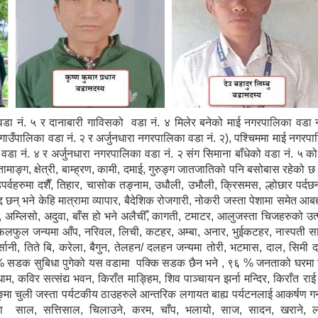
 वडा नं. ५ र दानाबारी गाविसको वडा नं. ४ मिलेर बनेको माई नगरपालिका वडा नं.
गाउँपालिका वडा नं. २ र अर्जुनधारा नगरपालिका वडा नं. २), पश्चिममा माई नगरपा
वडा नं. ४ र अर्जुनधारा नगरपालिका वडा नं. २ संग सिमाना बाँधेको वडा नं. ५ को
ङ्ग, क्षेत्री, बाम्ह्रण, कामी, दमाई, गुरुङ्ग जातजातिको पनि बसोबास रहेको छ | 
पर्वहरुमा दशैँ, तिहार, चासोक तङ्नाम, उधौली, उभौली, क्रिसमस, ल्होछार पर्दछन्
न् भने केहि मात्रामा व्यापार, बैदेशिक रोजगारी, नोकरी जस्ता पेशामा समेत आबद्द
, अम्लिसो, अदुवा, बाँस हो भने अलैचीँ, कागती, टमाटर, आलुजस्ता चिजहरुको उ
ो फलफुल जन्यमा आँप, नरिवल, लिची, कटहर, अम्बा, अनार, भुईकटहर, नास्पती सा
र्सानी, तिते बि, करेला, बैगुन, तेलहन/ दलहन जन्यमा तोरी, भटमास, दाल, सिमी 
 | ८५ % सडक सुबिधा पुगेको यस वडामा पक्कि सडक छैन भने , ९६ % जनताको घरम
, कविर सत्संद्य भवन, किराँत माङ्हिम, शिव पाञ्चायन झर्ना मन्दिर, किराँत रा
ो हाङ्मा चुली जस्ता पर्यटकीय ठाउहरुले आन्तरिक लगायत बाह्य पर्यटनलाई आकर्षण गर्
 साल, सत्तिसाल, चिलाउने, करम, चाँप, भलायो, साज, सादन, खराने, लाम्