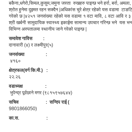
बकैना,धगेरो,सिमल,कुसुम,जमुना जस्ता रुखहरु पाइन्छ भने हर्रा, बर्रा, अम
श्रोत हुनेमा दुइमत रहन सक्दैन |अधिकांस चुरे क्षेत्र रहेको यस वडामा टाङ
गरेको छ |४२५१ जनसंख्या रहेको यस वडामा १ वटा मावि, ८ वटा आवि र ३ वट
श्री खर्बनी सामुदायिक स्वास्थ्य इकाईमा सामान्य उपचार गरिन्छ भने यस भन
विभिन्न अस्पतालमा स्थानीय जाने गरेको पाइन्छ |
समावेश गाविस :
दानावारी (४) र लक्ष्मीपुर(५)
जनसंख्या :
४१६०
क्षेत्रफल(वर्ग कि.मी.) :
२२.२६
वडाध्यक्ष :
भुपेन्द्र पूर्वछाने मगर (९८१५९५७६४४)
सचिव : सन्दिप राई (
9801866050)
का.स. :