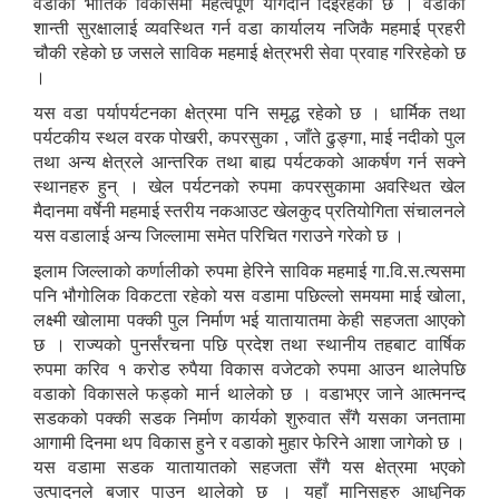
वडाको भौतिक विकासमा महत्वपूर्ण योगदान दिईरहेको छ । वडाको
शान्ती सुरक्षालाई व्यवस्थित गर्न वडा कार्यालय नजिकै महमाई प्रहरी
चौकी रहेको छ जसले साविक महमाई क्षेत्रभरी सेवा प्रवाह गरिरहेको छ
।
यस वडा पर्यापर्यटनका क्षेत्रमा पनि समृद्ध रहेको छ । धार्मिक तथा
पर्यटकीय स्थल वरक पोखरी, कपरसुका , जाँते ढुङ्गा, माई नदीको पुल
तथा अन्य क्षेत्रले आन्तरिक तथा बाह्य पर्यटकको आकर्षण गर्न सक्ने
स्थानहरु हुन् । खेल पर्यटनको रुपमा कपरसुकामा अवस्थित खेल
मैदानमा वर्षेनी महमाई स्तरीय नकआउट खेलकुद प्रतियोगिता संचालनले
यस वडालाई अन्य जिल्लामा समेत परिचित गराउने गरेको छ ।
इलाम जिल्लाको कर्णालीको रुपमा हेरिने साविक महमाई गा.वि.स.त्यसमा
पनि भौगोलिक विकटता रहेको यस वडामा पछिल्लो समयमा माई खोला,
लक्ष्मी खोलामा पक्की पुल निर्माण भई यातायातमा केही सहजता आएको
छ । राज्यको पुनर्संरचना पछि प्रदेश तथा स्थानीय तहबाट वार्षिक
रुपमा करिव १ करोड रुपैया विकास वजेटको रुपमा आउन थालेपछि
वडाको विकासले फड्को मार्न थालेको छ । वडाभएर जाने आत्मनन्द
सडकको पक्की सडक निर्माण कार्यको शुरुवात सँगै यसका जनतामा
आगामी दिनमा थप विकास हुने र वडाको मुहार फेरिने आशा जागेको छ ।
यस वडामा सडक यातायातको सहजता सँगै यस क्षेत्रमा भएको
उत्पादनले बजार पाउन थालेको छ । यहाँ मानिसहरु आधुनिक