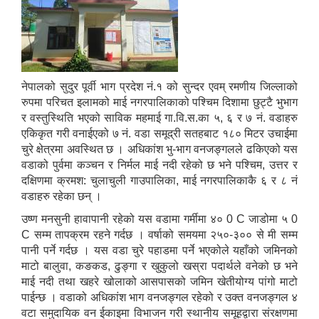
नेपालको सुदुर पूर्वी भाग प्रदेश नं.१ को सुन्दर एवम् रमणीय जिल्लाको
रुपमा परिचत इलामको माई नगरपालिकाको पश्चिम दिशामा छुट्टै भुभाग
र वस्तुस्थिति भएको साविक महमाई गा.वि.स.का ५, ६ र ७ नं. वडाहरु
एकिकृत गरी वनाईएको ७ नं. वडा समूद्री सतहबाट १८० मिटर उचाईमा
चुरे क्षेत्रमा अवस्थित छ । अधिकांश भु-भाग वनजङ्गलले ढकिएको यस
वडाको पुर्वमा कञ्चन र निर्मल माई नदी रहेको छ भने पश्चिम, उत्तर र
दक्षिणमा क्रमश: चुलाचुली गाउपालिका, माई नगरपालिकाकै ६ र ८ नं
वडाहरु रहेका छन् ।
उष्ण मनसुनी हावापानी रहेको यस वडामा गर्मीमा ४० 0 C जाडोमा ५ 0
C सम्म तापक्रम रहने गर्दछ । वर्षाको समयमा २५०-३०० से मी सम्म
पानी पर्ने गर्दछ । यस वडा चुरे पहाडमा पर्ने भएकोले यहाँको जमिनको
माटो बालुवा, कङकड, ढुङ्गा र खुकुलो खस्रा पदार्थले वनेको छ भने
माई नदी तथा खहरे खोलाको आसपासको जमिन खेतीयोग्य पांगो माटो
पाईन्छ । वडाको अधिकांश भाग वनजङ्गल रहेको र उक्त वनजङ्गल ४
वटा समुदायिक वन ईकाइमा विभाजन गरी स्थानीय समूहद्वारा संरक्षणमा