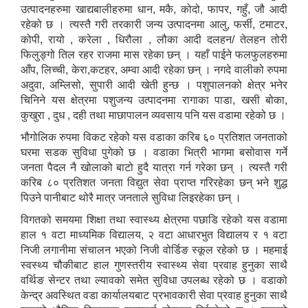
उत्पादनहरुमा खाद्यबालीहरुमा धान, मकै, कोदो, फापर, गहुँ, जौ आदी
रहेको छ । त्यस्तै गरी तरकारी जन्य उत्पादनमा आलु, फर्सी, टमाटर,
कोपी, रायो , करेला , धिरौला , लौका आदी दलहन/ तेलहन तोरी
फिलुङ्गो तिल रहर राजमा मास रहेका छन् । यहाँ पाईने फलफुलहरुमा
आँप, लिच्ची, केरा,कटहर, अम्वा आदी रहेका छन् । नगदे वालीको रुपमा
अदुवा, अम्लिसो, सुपारी आदी खेती हुन्छ । पशुपालनको क्षेत्र भनेर
चिनिने यस क्षेत्रमा पशुजन्य उत्पादनमा रागाका पाडा, खसी बोका,
कुखुरा , दुध , दही तथा माछापालन व्यवसाय पनि यस वडामा रहेको छ ।
भौगोलिक रुपमा विकट रहेको यस वडाका करिब ६० प्रतिशत जनताको
घरमा सडक सुविधा पुगेको छ । वडाका भित्री भागमा बसोवास गर्ने
जनता पैदल नै खोलाको बाटो हुदै यात्रा गर्न गरेका छन् । त्यस्तै गरी
करिब ८० प्रतिशत जनता विद्युत सेवा प्राप्त गरिरहेका छन् भने शुद्ध
पिउने पानीबाट थोरै मात्र जनताले सुविधा लिइरहेका छन् ।
विगतको समयमा शिक्षा तथा स्वास्थ्य क्षेत्रमा पछाडि रहेको यस वडामा
हाल १ वटा माध्यमिक विद्यालय, २ वटा आधारभुत विद्यालय र १ वटा
निजी लगानीमा संचालन भएको निजी वोर्डिङ स्कूल रहेको छ । महमाई
स्वस्थ्य चौकीबाट हाल गुणस्तरीय स्वास्थ्य सेवा प्रवाह हुनुका साथै
वर्थिङ सेन्टर तथा ल्यावको समेत सुविधा उपलब्ध रहेको छ । वडाको
केन्द्र अवस्थित वडा कार्यालयबाट प्रभावकारी सेवा प्रवाह हुनुका साथै