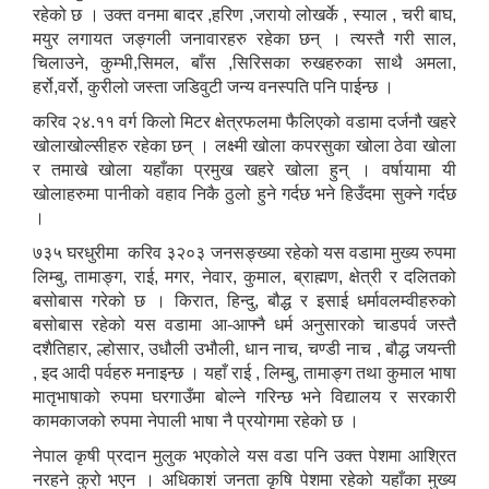
रहेको छ । उक्त वनमा बादर ,हरिण ,जरायो लोखर्के , स्याल , चरी बाघ,
मयुर लगायत जङ्गली जनावारहरु रहेका छन् । त्यस्तै गरी साल,
चिलाउने, कुम्भी,सिमल, बाँस ,सिरिसका रुखहरुका साथै अमला,
हर्रो,वर्रो, कुरीलो जस्ता जडिवुटी जन्य वनस्पति पनि पाईन्छ ।
करिव २४.११ वर्ग किलो मिटर क्षेत्रफलमा फैलिएको वडामा दर्जनौ खहरे
खोलाखोल्सीहरु रहेका छन् । लक्ष्मी खोला कपरसुका खोला ठेवा खोला
र तमाखे खोला यहाँका प्रमुख खहरे खोला हुन् । वर्षायामा यी
खोलाहरुमा पानीको वहाव निकै ठुलो हुने गर्दछ भने हिउँदमा सुक्ने गर्दछ
।
७३५ घरधुरीमा करिव ३२०३ जनसङ्ख्या रहेको यस वडामा मुख्य रुपमा
लिम्बु, तामाङ्ग, राई, मगर, नेवार, कुमाल, ब्राह्मण, क्षेत्री र दलितको
बसोबास गरेको छ । किरात, हिन्दु, बौद्ध र इसाई धर्मावलम्वीहरुको
बसोबास रहेको यस वडामा आ-आफ्नै धर्म अनुसारको चाडपर्व जस्तै
दशैतिहार, ल्होसार, उधौली उभौली, धान नाच, चण्डी नाच , बौद्ध जयन्ती
, इद आदी पर्वहरु मनाइन्छ । यहाँ राई , लिम्बु, तामाङ्ग तथा कुमाल भाषा
मातृभाषाको रुपमा घरगाउँमा बोल्ने गरिन्छ भने विद्यालय र सरकारी
कामकाजको रुपमा नेपाली भाषा नै प्रयोगमा रहेको छ ।
नेपाल कृषी प्रदान मुलुक भएकोले यस वडा पनि उक्त पेशमा आश्रित
नरहने कुरो भएन । अधिकाशं जनता कृषि पेशमा रहेको यहाँका मुख्य