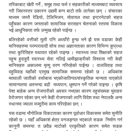
तरिकाबाट खेती गर्ने , समुह तथा फर्म र सहकारीको माध्यमबाट व्यवसाय
गरी जिवनस्तर उकास्न उद्यमी बन्न बाटो तर्फ लागेका छन् । संचारका
माध्यम जस्तै रेडियो, टेलिभिजन, मोवायल तथा इन्टरनेटको सहज
पहुँचका कारण जनताको सामाजिक सरसहन चेतनाको स्तरमा विकास
भई आधुनिकता तर्फ उन्मुख रहेको पाईन्छ ।
बलिरहेको वत्तीको मुली पनि अध्याँरो हुन्छ भने झै यस वडाका केही
मानिसहरुमा परम्परावादी सोच तथा अज्ञानताका कारण विभिन्न कुप्रथा
तथा कुरितिहरु यथावत रहेको पाइन्छ । स्वास्थ्य तथा शिक्षाको सहज
पहुच हुदाहुदै स्वास्थ्य सेवा नलिई धामीझाक्रीको विश्वास गरी केही
मानिसहरु अकालमा मृत्यु वरण गरिरहेको पाईन्छ । वालविवाह तथा
वहुविवाह यहाँको प्रमुख सामाजिक समस्या रहेको छ । अधिकांश
मतवाली जातीको वसोबास भएकोजातिगत/संस्कृतिक मान्यता पाएकोले
सामान्यतया अरुभन्दा बढी मध्यपान, धुमपान गर्ने गरेको पाइन्छ । कृषि
पेशा बाहेक अन्य रोजगारीको अवसर नभएका कारण वहुसंख्यक युवाहरु
वेरोजगार रहेका छन् भने केही रोजगारको लागि विदेश तथा नेपालकै अन्य
स्थानमा ज्याला मज्दुरीमा काम गरिरहेका छन् ।
यस वडामा भौगोलिक विकटताका कारण पूर्वाधार विकासमा समेत चुनौति
रहेको छ । यहाँ अधिकाशं क्षेत्र वनजङ्गल भएकाले सडक निर्माण गर्न
कानुनी समस्या त छदैछ माटोको प्रकृतिको कारण समेत सडक