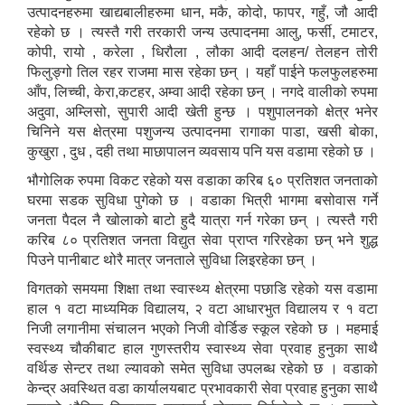
उत्पादनहरुमा खाद्यबालीहरुमा धान, मकै, कोदो, फापर, गहुँ, जौ आदी
रहेको छ । त्यस्तै गरी तरकारी जन्य उत्पादनमा आलु, फर्सी, टमाटर,
कोपी, रायो , करेला , धिरौला , लौका आदी दलहन/ तेलहन तोरी
फिलुङ्गो तिल रहर राजमा मास रहेका छन् । यहाँ पाईने फलफुलहरुमा
आँप, लिच्ची, केरा,कटहर, अम्वा आदी रहेका छन् । नगदे वालीको रुपमा
अदुवा, अम्लिसो, सुपारी आदी खेती हुन्छ । पशुपालनको क्षेत्र भनेर
चिनिने यस क्षेत्रमा पशुजन्य उत्पादनमा रागाका पाडा, खसी बोका,
कुखुरा , दुध , दही तथा माछापालन व्यवसाय पनि यस वडामा रहेको छ ।
भौगोलिक रुपमा विकट रहेको यस वडाका करिब ६० प्रतिशत जनताको
घरमा सडक सुविधा पुगेको छ । वडाका भित्री भागमा बसोवास गर्ने
जनता पैदल नै खोलाको बाटो हुदै यात्रा गर्न गरेका छन् । त्यस्तै गरी
करिब ८० प्रतिशत जनता विद्युत सेवा प्राप्त गरिरहेका छन् भने शुद्ध
पिउने पानीबाट थोरै मात्र जनताले सुविधा लिइरहेका छन् ।
विगतको समयमा शिक्षा तथा स्वास्थ्य क्षेत्रमा पछाडि रहेको यस वडामा
हाल १ वटा माध्यमिक विद्यालय, २ वटा आधारभुत विद्यालय र १ वटा
निजी लगानीमा संचालन भएको निजी वोर्डिङ स्कूल रहेको छ । महमाई
स्वस्थ्य चौकीबाट हाल गुणस्तरीय स्वास्थ्य सेवा प्रवाह हुनुका साथै
वर्थिङ सेन्टर तथा ल्यावको समेत सुविधा उपलब्ध रहेको छ । वडाको
केन्द्र अवस्थित वडा कार्यालयबाट प्रभावकारी सेवा प्रवाह हुनुका साथै