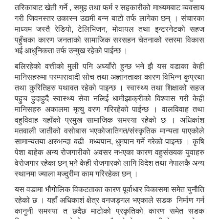
तरिकाबाट खेती गर्ने , समुह तथा फर्म र सहकारीको माध्यमबाट व्यवसाय
गरी जिवनस्तर उकास्न उद्यमी बन्न बाटो तर्फ लागेका छन् । संचारका
माध्यम जस्तै रेडियो, टेलिभिजन, मोवायल तथा इन्टरनेटको सहज
पहुँचका कारण जनताको सामाजिक सरसहन चेतनाको स्तरमा विकास
भई आधुनिकता तर्फ उन्मुख रहेको पाईन्छ ।
बलिरहेको वत्तीको मुली पनि अध्याँरो हुन्छ भने झै यस वडाका केही
मानिसहरुमा परम्परावादी सोच तथा अज्ञानताका कारण विभिन्न कुप्रथा
तथा कुरितिहरु यथावत रहेको पाइन्छ । स्वास्थ्य तथा शिक्षाको सहज
पहुच हुदाहुदै स्वास्थ्य सेवा नलिई धामीझाक्रीको विश्वास गरी केही
मानिसहरु अकालमा मृत्यु वरण गरिरहेको पाईन्छ । वालविवाह तथा
वहुविवाह यहाँको प्रमुख सामाजिक समस्या रहेको छ । अधिकांश
मतवाली जातीको वसोबास भएकोजातिगत/संस्कृतिक मान्यता पाएकोले
सामान्यतया अरुभन्दा बढी मध्यपान, धुमपान गर्ने गरेको पाइन्छ । कृषि
पेशा बाहेक अन्य रोजगारीको अवसर नभएका कारण वहुसंख्यक युवाहरु
वेरोजगार रहेका छन् भने केही रोजगारको लागि विदेश तथा नेपालकै अन्य
स्थानमा ज्याला मज्दुरीमा काम गरिरहेका छन् ।
यस वडामा भौगोलिक विकटताका कारण पूर्वाधार विकासमा समेत चुनौति
रहेको छ । यहाँ अधिकाशं क्षेत्र वनजङ्गल भएकाले सडक निर्माण गर्न
कानुनी समस्या त छदैछ माटोको प्रकृतिको कारण समेत सडक