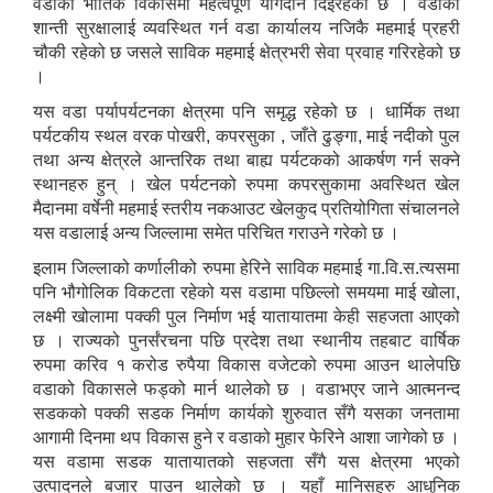
वडाको भौतिक विकासमा महत्वपूर्ण योगदान दिईरहेको छ । वडाको
शान्ती सुरक्षालाई व्यवस्थित गर्न वडा कार्यालय नजिकै महमाई प्रहरी
चौकी रहेको छ जसले साविक महमाई क्षेत्रभरी सेवा प्रवाह गरिरहेको छ
।
यस वडा पर्यापर्यटनका क्षेत्रमा पनि समृद्ध रहेको छ । धार्मिक तथा
पर्यटकीय स्थल वरक पोखरी, कपरसुका , जाँते ढुङ्गा, माई नदीको पुल
तथा अन्य क्षेत्रले आन्तरिक तथा बाह्य पर्यटकको आकर्षण गर्न सक्ने
स्थानहरु हुन् । खेल पर्यटनको रुपमा कपरसुकामा अवस्थित खेल
मैदानमा वर्षेनी महमाई स्तरीय नकआउट खेलकुद प्रतियोगिता संचालनले
यस वडालाई अन्य जिल्लामा समेत परिचित गराउने गरेको छ ।
इलाम जिल्लाको कर्णालीको रुपमा हेरिने साविक महमाई गा.वि.स.त्यसमा
पनि भौगोलिक विकटता रहेको यस वडामा पछिल्लो समयमा माई खोला,
लक्ष्मी खोलामा पक्की पुल निर्माण भई यातायातमा केही सहजता आएको
छ । राज्यको पुनर्संरचना पछि प्रदेश तथा स्थानीय तहबाट वार्षिक
रुपमा करिव १ करोड रुपैया विकास वजेटको रुपमा आउन थालेपछि
वडाको विकासले फड्को मार्न थालेको छ । वडाभएर जाने आत्मनन्द
सडकको पक्की सडक निर्माण कार्यको शुरुवात सँगै यसका जनतामा
आगामी दिनमा थप विकास हुने र वडाको मुहार फेरिने आशा जागेको छ ।
यस वडामा सडक यातायातको सहजता सँगै यस क्षेत्रमा भएको
उत्पादनले बजार पाउन थालेको छ । यहाँ मानिसहरु आधुनिक