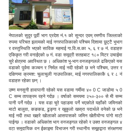
नेपालको सुदुर पूर्वी भाग प्रदेश नं.१ को सुन्दर एवम् रमणीय जिल्लाको
रुपमा परिचत इलामको माई नगरपालिकाको पश्चिम दिशामा छुट्टै भुभाग
र वस्तुस्थिति भएको साविक महमाई गा.वि.स.का ५, ६ र ७ नं. वडाहरु
एकिकृत गरी वनाईएको ७ नं. वडा समूद्री सतहबाट १८० मिटर उचाईमा
चुरे क्षेत्रमा अवस्थित छ । अधिकांश भु-भाग वनजङ्गलले ढकिएको यस
वडाको पुर्वमा कञ्चन र निर्मल माई नदी रहेको छ भने पश्चिम, उत्तर र
दक्षिणमा क्रमश: चुलाचुली गाउपालिका, माई नगरपालिकाकै ६ र ८ नं
वडाहरु रहेका छन् ।
उष्ण मनसुनी हावापानी रहेको यस वडामा गर्मीमा ४० 0 C जाडोमा ५ 0
C सम्म तापक्रम रहने गर्दछ । वर्षाको समयमा २५०-३०० से मी सम्म
पानी पर्ने गर्दछ । यस वडा चुरे पहाडमा पर्ने भएकोले यहाँको जमिनको
माटो बालुवा, कङकड, ढुङ्गा र खुकुलो खस्रा पदार्थले वनेको छ भने
माई नदी तथा खहरे खोलाको आसपासको जमिन खेतीयोग्य पांगो माटो
पाईन्छ । वडाको अधिकांश भाग वनजङ्गल रहेको र उक्त वनजङ्गल ४
वटा समुदायिक वन ईकाइमा विभाजन गरी स्थानीय समूहद्वारा संरक्षणमा