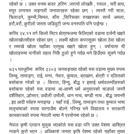
रहेको छ । उक्त वनमा बादर ,हरिण ,जरायो लोखर्के , स्याल , चरी बाघ,
मयुर लगायत जङ्गली जनावारहरु रहेका छन् । त्यस्तै गरी साल,
चिलाउने, कुम्भी,सिमल, बाँस ,सिरिसका रुखहरुका साथै अमला,
हर्रो,वर्रो, कुरीलो जस्ता जडिवुटी जन्य वनस्पति पनि पाईन्छ ।
करिव २४.११ वर्ग किलो मिटर क्षेत्रफलमा फैलिएको वडामा दर्जनौ खहरे
खोलाखोल्सीहरु रहेका छन् । लक्ष्मी खोला कपरसुका खोला ठेवा खोला
र तमाखे खोला यहाँका प्रमुख खहरे खोला हुन् । वर्षायामा यी
खोलाहरुमा पानीको वहाव निकै ठुलो हुने गर्दछ भने हिउँदमा सुक्ने गर्दछ
।
७३५ घरधुरीमा करिव ३२०३ जनसङ्ख्या रहेको यस वडामा मुख्य रुपमा
लिम्बु, तामाङ्ग, राई, मगर, नेवार, कुमाल, ब्राह्मण, क्षेत्री र दलितको
बसोबास गरेको छ । किरात, हिन्दु, बौद्ध र इसाई धर्मावलम्वीहरुको
बसोबास रहेको यस वडामा आ-आफ्नै धर्म अनुसारको चाडपर्व जस्तै
दशैतिहार, ल्होसार, उधौली उभौली, धान नाच, चण्डी नाच , बौद्ध जयन्ती
, इद आदी पर्वहरु मनाइन्छ । यहाँ राई , लिम्बु, तामाङ्ग तथा कुमाल भाषा
मातृभाषाको रुपमा घरगाउँमा बोल्ने गरिन्छ भने विद्यालय र सरकारी
कामकाजको रुपमा नेपाली भाषा नै प्रयोगमा रहेको छ ।
नेपाल कृषी प्रदान मुलुक भएकोले यस वडा पनि उक्त पेशमा आश्रित
नरहने कुरो भएन । अधिकाशं जनता कृषि पेशमा रहेको यहाँका मुख्य