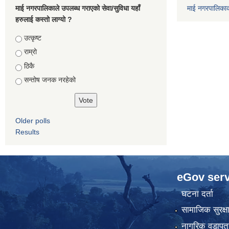
माई नगरपालिकाले उपलब्ध गराएको सेवा/सुविधा यहाँ
माई नगरपालिका
हरुलाई कस्तो लाग्यो ?
Choices
उत्कृष्ट
राम्रो
ठिकै
सन्तोष जनक नरहेको
Older polls
Results
eGov serv
घटना दर्ता
सामाजिक सुरक्ष
नागरिक वडापत्