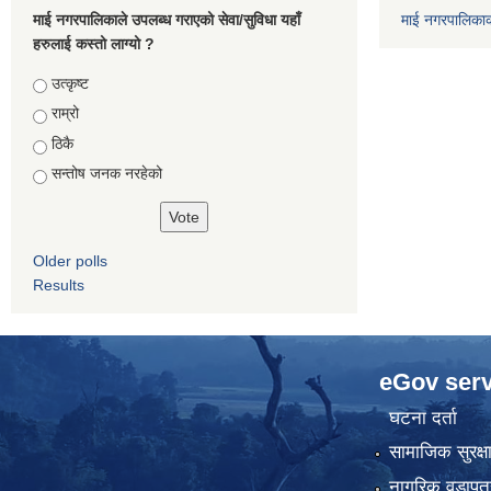
माई नगरपालिकाले उपलब्ध गराएको सेवा/सुविधा यहाँ
माई नगरपालिका
हरुलाई कस्तो लाग्यो ?
Choices
उत्कृष्ट
राम्रो
ठिकै
सन्तोष जनक नरहेको
Older polls
Results
eGov serv
घटना दर्ता
सामाजिक सुरक्ष
नागरिक वडापत्