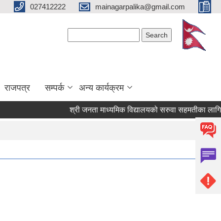
027412222
mainagarpalika@gmail.com
Search form
Search
राजपत्र
सम्पर्क
अन्य कार्यक्रम
श्री जनता माध्यमिक विद्यालयको सरुवा सहमतीका लागि दरखास्