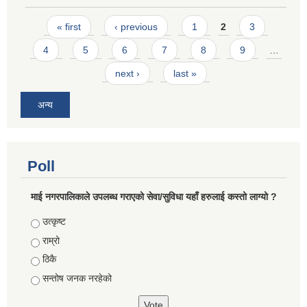
Pages
« first
‹ previous
1
2
3
4
5
6
7
8
9
…
next ›
last »
अन्य
Poll
माई नगरपालिकाले उपलब्ध गराएको सेवा/सुविधा यहाँ हरुलाई कस्तो लाग्यो ?
Choices
उत्कृष्ट
राम्रो
ठिकै
सन्तोष जनक नरहेको