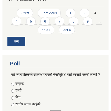
Pages
« first
‹ previous
1
2
3
4
5
6
7
8
9
…
next ›
last »
अन्य
Poll
माई नगरपालिकाले उपलब्ध गराएको सेवा/सुविधा यहाँ हरुलाई कस्तो लाग्यो ?
Choices
उत्कृष्ट
राम्रो
ठिकै
सन्तोष जनक नरहेको