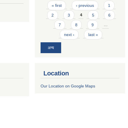
Pages
« first
‹ previous
1
2
3
4
5
6
7
8
9
…
next ›
last »
अन्य
Location
Our Location on Google Maps