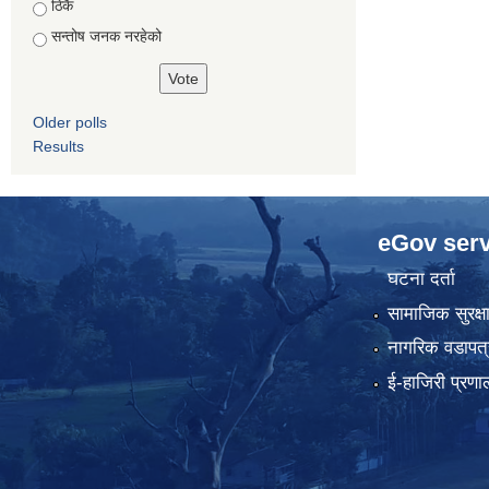
ठिकै
सन्तोष जनक नरहेको
Older polls
Results
eGov serv
घटना दर्ता
सामाजिक सुरक्ष
नागरिक वडापत्
ई-हाजिरी प्रणा