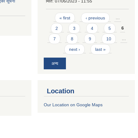
एको सूचना
मिति:
07/06/2023 - 11:55
Pages
« first
‹ previous
…
2
3
4
5
6
7
8
9
10
…
next ›
last »
अन्य
Location
Our Location on Google Maps