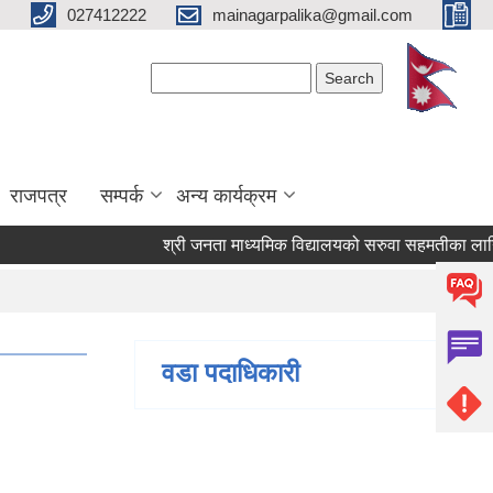
027412222
mainagarpalika@gmail.com
Search form
Search
राजपत्र
सम्पर्क
अन्य कार्यक्रम
श्री जनता माध्यमिक विद्यालयको सरुवा सहमतीका लागि दरख
वडा पदाधिकारी