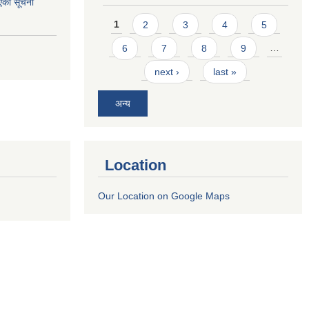
एको सूचना
Pages
1
2
3
4
5
6
7
8
9
…
next ›
last »
अन्य
Location
Our Location on Google Maps