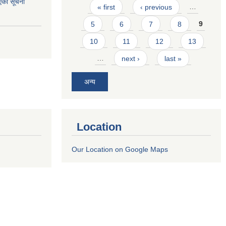
एको सूचना
Pages
« first
‹ previous
…
5
6
7
8
9
10
11
12
13
…
next ›
last »
अन्य
Location
Our Location on Google Maps