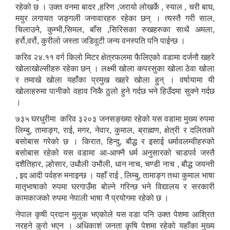
रहेको छ । उक्त वनमा बादर ,हरिण ,जरायो लोखर्के , स्याल , चरी बाघ,
मयुर लगायत जङ्गली जनावारहरु रहेका छन् । त्यस्तै गरी साल,
चिलाउने, कुम्भी,सिमल, बाँस ,सिरिसका रुखहरुका साथै अमला,
हर्रो,वर्रो, कुरीलो जस्ता जडिवुटी जन्य वनस्पति पनि पाईन्छ ।
करिव २४.११ वर्ग किलो मिटर क्षेत्रफलमा फैलिएको वडामा दर्जनौ खहरे
खोलाखोल्सीहरु रहेका छन् । लक्ष्मी खोला कपरसुका खोला ठेवा खोला
र तमाखे खोला यहाँका प्रमुख खहरे खोला हुन् । वर्षायामा यी
खोलाहरुमा पानीको वहाव निकै ठुलो हुने गर्दछ भने हिउँदमा सुक्ने गर्दछ
।
७३५ घरधुरीमा करिव ३२०३ जनसङ्ख्या रहेको यस वडामा मुख्य रुपमा
लिम्बु, तामाङ्ग, राई, मगर, नेवार, कुमाल, ब्राह्मण, क्षेत्री र दलितको
बसोबास गरेको छ । किरात, हिन्दु, बौद्ध र इसाई धर्मावलम्वीहरुको
बसोबास रहेको यस वडामा आ-आफ्नै धर्म अनुसारको चाडपर्व जस्तै
दशैतिहार, ल्होसार, उधौली उभौली, धान नाच, चण्डी नाच , बौद्ध जयन्ती
, इद आदी पर्वहरु मनाइन्छ । यहाँ राई , लिम्बु, तामाङ्ग तथा कुमाल भाषा
मातृभाषाको रुपमा घरगाउँमा बोल्ने गरिन्छ भने विद्यालय र सरकारी
कामकाजको रुपमा नेपाली भाषा नै प्रयोगमा रहेको छ ।
नेपाल कृषी प्रदान मुलुक भएकोले यस वडा पनि उक्त पेशमा आश्रित
नरहने कुरो भएन । अधिकाशं जनता कृषि पेशमा रहेको यहाँका मुख्य