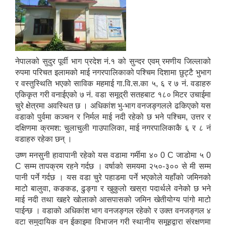
नेपालको सुदुर पूर्वी भाग प्रदेश नं.१ को सुन्दर एवम् रमणीय जिल्लाको
रुपमा परिचत इलामको माई नगरपालिकाको पश्चिम दिशामा छुट्टै भुभाग
र वस्तुस्थिति भएको साविक महमाई गा.वि.स.का ५, ६ र ७ नं. वडाहरु
एकिकृत गरी वनाईएको ७ नं. वडा समूद्री सतहबाट १८० मिटर उचाईमा
चुरे क्षेत्रमा अवस्थित छ । अधिकांश भु-भाग वनजङ्गलले ढकिएको यस
वडाको पुर्वमा कञ्चन र निर्मल माई नदी रहेको छ भने पश्चिम, उत्तर र
दक्षिणमा क्रमश: चुलाचुली गाउपालिका, माई नगरपालिकाकै ६ र ८ नं
वडाहरु रहेका छन् ।
उष्ण मनसुनी हावापानी रहेको यस वडामा गर्मीमा ४० 0 C जाडोमा ५ 0
C सम्म तापक्रम रहने गर्दछ । वर्षाको समयमा २५०-३०० से मी सम्म
पानी पर्ने गर्दछ । यस वडा चुरे पहाडमा पर्ने भएकोले यहाँको जमिनको
माटो बालुवा, कङकड, ढुङ्गा र खुकुलो खस्रा पदार्थले वनेको छ भने
माई नदी तथा खहरे खोलाको आसपासको जमिन खेतीयोग्य पांगो माटो
पाईन्छ । वडाको अधिकांश भाग वनजङ्गल रहेको र उक्त वनजङ्गल ४
वटा समुदायिक वन ईकाइमा विभाजन गरी स्थानीय समूहद्वारा संरक्षणमा