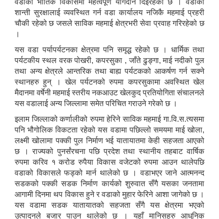
वडाको भौतिक विकासमा महत्वपूर्ण योगदान दिईरहेको छ । वडाको
शान्ती सुरक्षालाई व्यवस्थित गर्न वडा कार्यालय नजिकै महमाई प्रहरी
चौकी रहेको छ जसले साविक महमाई क्षेत्रभरी सेवा प्रवाह गरिरहेको छ
।
यस वडा पर्यापर्यटनका क्षेत्रमा पनि समृद्ध रहेको छ । धार्मिक तथा
पर्यटकीय स्थल वरक पोखरी, कपरसुका , जाँते ढुङ्गा, माई नदीको पुल
तथा अन्य क्षेत्रले आन्तरिक तथा बाह्य पर्यटकको आकर्षण गर्न सक्ने
स्थानहरु हुन् । खेल पर्यटनको रुपमा कपरसुकामा अवस्थित खेल
मैदानमा वर्षेनी महमाई स्तरीय नकआउट खेलकुद प्रतियोगिता संचालनले
यस वडालाई अन्य जिल्लामा समेत परिचित गराउने गरेको छ ।
इलाम जिल्लाको कर्णालीको रुपमा हेरिने साविक महमाई गा.वि.स.त्यसमा
पनि भौगोलिक विकटता रहेको यस वडामा पछिल्लो समयमा माई खोला,
लक्ष्मी खोलामा पक्की पुल निर्माण भई यातायातमा केही सहजता आएको
छ । राज्यको पुनर्संरचना पछि प्रदेश तथा स्थानीय तहबाट वार्षिक
रुपमा करिव १ करोड रुपैया विकास वजेटको रुपमा आउन थालेपछि
वडाको विकासले फड्को मार्न थालेको छ । वडाभएर जाने आत्मनन्द
सडकको पक्की सडक निर्माण कार्यको शुरुवात सँगै यसका जनतामा
आगामी दिनमा थप विकास हुने र वडाको मुहार फेरिने आशा जागेको छ ।
यस वडामा सडक यातायातको सहजता सँगै यस क्षेत्रमा भएको
उत्पादनले बजार पाउन थालेको छ । यहाँ मानिसहरु आधुनिक