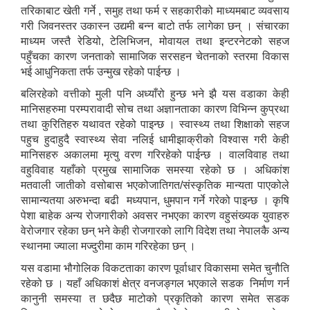
तरिकाबाट खेती गर्ने , समुह तथा फर्म र सहकारीको माध्यमबाट व्यवसाय
गरी जिवनस्तर उकास्न उद्यमी बन्न बाटो तर्फ लागेका छन् । संचारका
माध्यम जस्तै रेडियो, टेलिभिजन, मोवायल तथा इन्टरनेटको सहज
पहुँचका कारण जनताको सामाजिक सरसहन चेतनाको स्तरमा विकास
भई आधुनिकता तर्फ उन्मुख रहेको पाईन्छ ।
बलिरहेको वत्तीको मुली पनि अध्याँरो हुन्छ भने झै यस वडाका केही
मानिसहरुमा परम्परावादी सोच तथा अज्ञानताका कारण विभिन्न कुप्रथा
तथा कुरितिहरु यथावत रहेको पाइन्छ । स्वास्थ्य तथा शिक्षाको सहज
पहुच हुदाहुदै स्वास्थ्य सेवा नलिई धामीझाक्रीको विश्वास गरी केही
मानिसहरु अकालमा मृत्यु वरण गरिरहेको पाईन्छ । वालविवाह तथा
वहुविवाह यहाँको प्रमुख सामाजिक समस्या रहेको छ । अधिकांश
मतवाली जातीको वसोबास भएकोजातिगत/संस्कृतिक मान्यता पाएकोले
सामान्यतया अरुभन्दा बढी मध्यपान, धुमपान गर्ने गरेको पाइन्छ । कृषि
पेशा बाहेक अन्य रोजगारीको अवसर नभएका कारण वहुसंख्यक युवाहरु
वेरोजगार रहेका छन् भने केही रोजगारको लागि विदेश तथा नेपालकै अन्य
स्थानमा ज्याला मज्दुरीमा काम गरिरहेका छन् ।
यस वडामा भौगोलिक विकटताका कारण पूर्वाधार विकासमा समेत चुनौति
रहेको छ । यहाँ अधिकाशं क्षेत्र वनजङ्गल भएकाले सडक निर्माण गर्न
कानुनी समस्या त छदैछ माटोको प्रकृतिको कारण समेत सडक