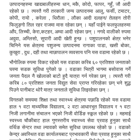
उत्पादनहरुमा खाद्यबालीहरुमा धान, मकै, कोदो, फापर, गहुँ, जौ आदी
रहेको छ । त्यस्तै गरी तरकारी जन्य उत्पादनमा आलु, फर्सी, टमाटर,
कोपी, रायो , करेला , धिरौला , लौका आदी दलहन/ तेलहन तोरी
फिलुङ्गो तिल रहर राजमा मास रहेका छन् । यहाँ पाईने फलफुलहरुमा
आँप, लिच्ची, केरा,कटहर, अम्वा आदी रहेका छन् । नगदे वालीको रुपमा
अदुवा, अम्लिसो, सुपारी आदी खेती हुन्छ । पशुपालनको क्षेत्र भनेर
चिनिने यस क्षेत्रमा पशुजन्य उत्पादनमा रागाका पाडा, खसी बोका,
कुखुरा , दुध , दही तथा माछापालन व्यवसाय पनि यस वडामा रहेको छ ।
भौगोलिक रुपमा विकट रहेको यस वडाका करिब ६० प्रतिशत जनताको
घरमा सडक सुविधा पुगेको छ । वडाका भित्री भागमा बसोवास गर्ने
जनता पैदल नै खोलाको बाटो हुदै यात्रा गर्न गरेका छन् । त्यस्तै गरी
करिब ८० प्रतिशत जनता विद्युत सेवा प्राप्त गरिरहेका छन् भने शुद्ध
पिउने पानीबाट थोरै मात्र जनताले सुविधा लिइरहेका छन् ।
विगतको समयमा शिक्षा तथा स्वास्थ्य क्षेत्रमा पछाडि रहेको यस वडामा
हाल १ वटा माध्यमिक विद्यालय, २ वटा आधारभुत विद्यालय र १ वटा
निजी लगानीमा संचालन भएको निजी वोर्डिङ स्कूल रहेको छ । महमाई
स्वस्थ्य चौकीबाट हाल गुणस्तरीय स्वास्थ्य सेवा प्रवाह हुनुका साथै
वर्थिङ सेन्टर तथा ल्यावको समेत सुविधा उपलब्ध रहेको छ । वडाको
केन्द्र अवस्थित वडा कार्यालयबाट प्रभावकारी सेवा प्रवाह हुनुका साथै