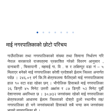
माई नगरपालिकाको नगर सभा तथा बजेट अधिवेशन
माई नगरपालिका - प्रवेशद्वार शुक्रबारे इलाम
चिलिङकोट चियाबगान
माई नगरपालिकाद्वारा आयोजित सार्वजनिक सुनुवाई कार्यक्रम
माई नगरपालिकाको छोटो परिचय
गाउँपालिका तथा नगरपालिकाको संख्या तथा सिमाना निर्धारण गरि
नेपाल सरकारले राजपत्रमा प्रकाशित गरेको विवरण आनुसार ,
दानाबारी , चिसापानी , महमाई गा. वि . स र लक्षिम्पुर वडा नं – ५
मिलाएर बनेको माई नगरपालिका कोशी प्रदेशको ईलाम जिल्ला अन्तर्गत
पर्दछ । २४६.०९ वर्ग कि.मि क्षेत्रफलमा फैलिएको माई नगरपालिकामा
हाल १० वटा वडा रहेका छन् । भौगोलिक हिसाबले माई नगरपालिका
२६ डिग्री ४५ मिनेट उत्तरी अक्षांस र ८७ डिग्री ५२ मिनेट पुर्बी
देशान्तरमा अवस्थित छ । ३०,७३२ जनसंख्या रहेको माई नगरपालिका
क्षेत्रफलको आधारमा ईलाम जिल्लाको दोश्रो ठुलो स्थानीय तह/
नगरपालिका हो भने जनसंख्याको हिसाबले सबै भन्दा कम जनसंख्या
भएको नगरपालिका हो ।