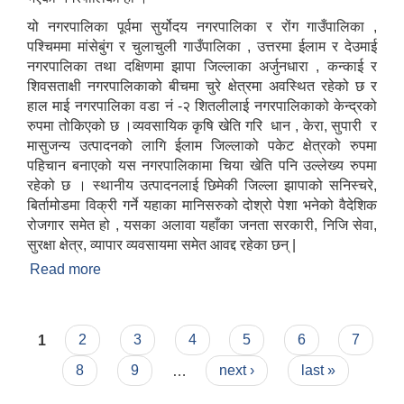
यो नगरपालिका पूर्वमा सुर्योदय नगरपालिका र रोंग गाउँपालिका ,
पश्चिममा मांसेबुंग र चुलाचुली गाउँपालिका , उत्तरमा ईलाम र देउमाई
नगरपालिका तथा दक्षिणमा झापा जिल्लाका अर्जुनधारा , कन्काई र
शिवसताक्षी नगरपालिकाको बीचमा चुरे क्षेत्रमा अवस्थित रहेको छ र
हाल माई नगरपालिका वडा नं -२ शितलीलाई नगरपालिकाको केन्द्रको
रुपमा तोकिएको छ ।व्यवसायिक कृषि खेति गरि धान , केरा, सुपारी र
मासुजन्य उत्पादनको लागि ईलाम जिल्लाको पकेट क्षेत्रको रुपमा
पहिचान बनाएको यस नगरपालिकामा चिया खेति पनि उल्लेख्य रुपमा
रहेको छ । स्थानीय उत्पादनलाई छिमेकी जिल्ला झापाको सनिस्चरे,
बिर्तामोडमा विक्री गर्ने यहाका मानिसरुको दोश्रो पेशा भनेको वैदेशिक
रोजगार समेत हो , यसका अलावा यहाँका जनता सरकारी, निजि सेवा,
सुरक्षा क्षेत्र, व्यापार व्यवसायमा समेत आवद्द रहेका छन् |
Read more
about माई नगरपालिकाको छोटो परिचय
Pages
1
2
3
4
5
6
7
8
9
…
next ›
last »