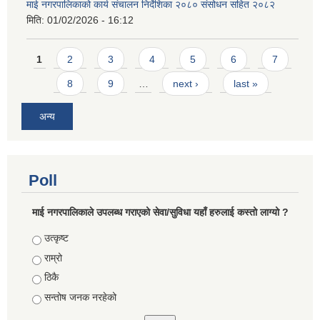
माई नगरपालिकाको कार्य संचालन निर्देशिका २०८० संसोधन सहित २०८२
मिति:
01/02/2026 - 16:12
Pages
1
2
3
4
5
6
7
8
9
…
next ›
last »
अन्य
Poll
माई नगरपालिकाले उपलब्ध गराएको सेवा/सुविधा यहाँ हरुलाई कस्तो लाग्यो ?
Choices
उत्कृष्ट
राम्रो
ठिकै
सन्तोष जनक नरहेको