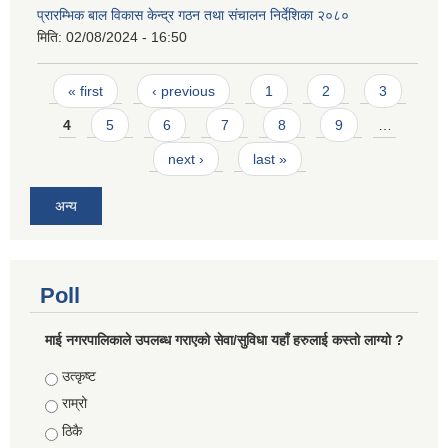
प्रारम्भिक बाल विकास केन्द्र गठन तथा संचालन निर्देशिका २०८०
मिति:
02/08/2024 - 16:50
Pages
« first
‹ previous
1
2
3
4
5
6
7
8
9
…
next ›
last »
अन्य
Poll
माई नगरपालिकाले उपलब्ध गराएको सेवा/सुविधा यहाँ हरुलाई कस्तो लाग्यो ?
Choices
उत्कृष्ट
राम्रो
ठिकै