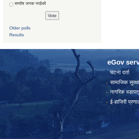
सन्तोष जनक नरहेको
Older polls
Results
eGov serv
घटना दर्ता
सामाजिक सुरक्ष
नागरिक वडापत्
ई-हाजिरी प्रणा