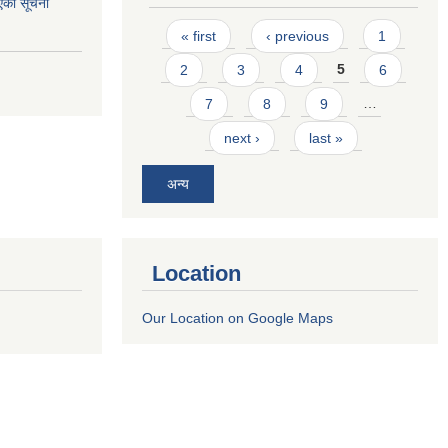
एको सूचना
Pages
« first
‹ previous
1
2
3
4
5
6
7
8
9
…
next ›
last »
अन्य
Location
Our Location on Google Maps