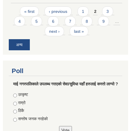
Pages
« first
‹ previous
1
2
3
4
5
6
7
8
9
…
next ›
last »
अन्य
Poll
माई नगरपालिकाले उपलब्ध गराएको सेवा/सुविधा यहाँ हरुलाई कस्तो लाग्यो ?
Choices
उत्कृष्ट
राम्रो
ठिकै
सन्तोष जनक नरहेको