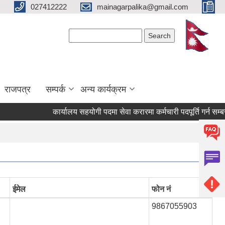
027412222
mainagarpalika@gmail.com
Search form
Search
राजपत्र
सम्पर्क
अन्य कार्यक्रम
कार्यालय सहयोगी पदमा सेवा करारमा कर्मचारी पदपूर्ति गर्न सम्बन्धी सूच
ईमेल
फोन नं
9867055903