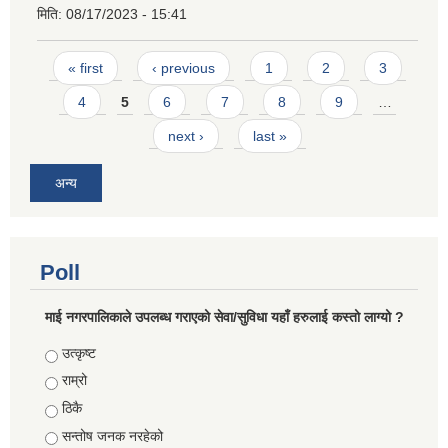
मिति:
08/17/2023 - 15:41
Pages
« first
‹ previous
1
2
3
4
5
6
7
8
9
…
next ›
last »
अन्य
Poll
माई नगरपालिकाले उपलब्ध गराएको सेवा/सुविधा यहाँ हरुलाई कस्तो लाग्यो ?
Choices
उत्कृष्ट
राम्रो
ठिकै
सन्तोष जनक नरहेको