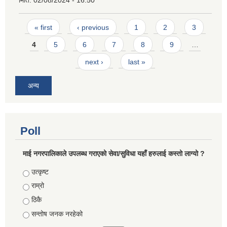
Pages
« first
‹ previous
1
2
3
4
5
6
7
8
9
…
next ›
last »
अन्य
Poll
माई नगरपालिकाले उपलब्ध गराएको सेवा/सुविधा यहाँ हरुलाई कस्तो लाग्यो ?
Choices
उत्कृष्ट
राम्रो
ठिकै
सन्तोष जनक नरहेको